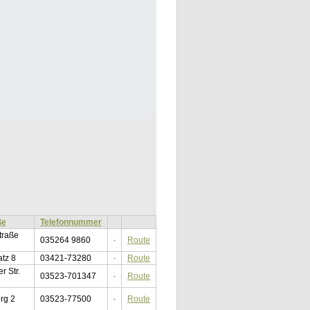
ße
Telefonnummer
traße
035264 9860
Route
atz 8
03421-73280
Route
r Str.
03523-701347
Route
rg 2
03523-77500
Route