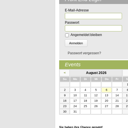
E-Mail-Adresse
Passwort
Angemeldet bleiben
Passwort vergessen?
Events
<
August 2026
nntag
ntag
enstag
ttwoch
nnerstag
eitag
So
Mo
Di
Mi
Do
Fr
S
2
3
4
5
6
7
9
10
11
12
13
14
1
16
17
18
19
20
21
2
23
24
25
26
27
28
2
30
31
Sie haben ihre Chance genutzt!