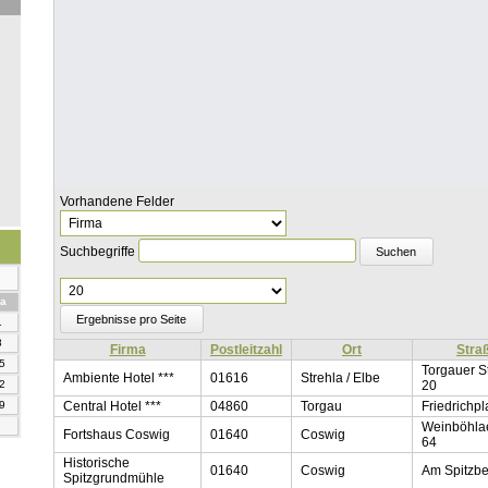
Vorhandene Felder
Suchbegriffe
Ergebnisse
pro
mstag
a
Seite
1
8
Firma
Postleitzahl
Ort
Stra
5
Torgauer S
Ambiente Hotel ***
01616
Strehla / Elbe
20
2
Central Hotel ***
04860
Torgau
Friedrichpl
9
Weinböhlae
Fortshaus Coswig
01640
Coswig
64
Historische
01640
Coswig
Am Spitzbe
Spitzgrundmühle