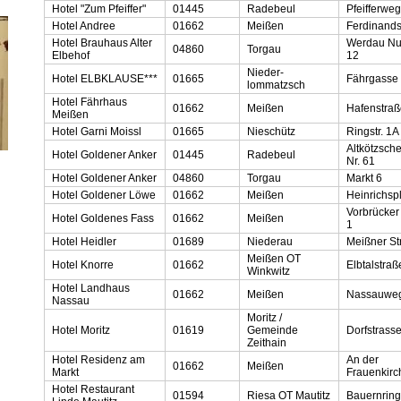
Hotel "Zum Pfeiffer"
01445
Radebeul
Pfeifferwe
Hotel Andree
01662
Meißen
Ferdinands
Hotel Brauhaus Alter
Werdau N
04860
Torgau
Elbehof
12
Nieder-
Hotel ELBKLAUSE***
01665
Fährgasse
lommatzsch
Hotel Fährhaus
01662
Meißen
Hafenstraß
Meißen
Hotel Garni Moissl
01665
Nieschütz
Ringstr. 1A
Altkötzsch
Hotel Goldener Anker
01445
Radebeul
Nr. 61
Hotel Goldener Anker
04860
Torgau
Markt 6
Hotel Goldener Löwe
01662
Meißen
Heinrichspl
Vorbrücker
Hotel Goldenes Fass
01662
Meißen
1
Hotel Heidler
01689
Niederau
Meißner St
Meißen OT
Hotel Knorre
01662
Elbtalstraß
Winkwitz
Hotel Landhaus
01662
Meißen
Nassauwe
Nassau
Moritz /
Hotel Moritz
01619
Gemeinde
Dorfstrasse
Zeithain
Hotel Residenz am
An der
01662
Meißen
Markt
Frauenkirc
Hotel Restaurant
01594
Riesa OT Mautitz
Bauernring