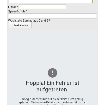
Pflichtfeld
E-Mail:
*
Pflichtfeld
Bitte
Spam-Schutz:
*
rechnen
Sie
Was ist die Summe aus 5 und 2?
9
plus
3.
Hoppla! Ein Fehler ist
aufgetreten.
Google Maps wurde auf dieser Seite nicht richtig
geladen. Technische Details dazu entnimmst du der