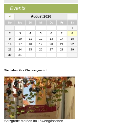
Events
<
August 2026
nntag
ntag
enstag
ttwoch
nnerstag
eitag
mstag
So
Mo
Di
Mi
Do
Fr
Sa
1
2
3
4
5
6
7
8
9
10
11
12
13
14
15
16
17
18
19
20
21
22
23
24
25
26
27
28
29
30
31
Sie haben ihre Chance genutzt!
Salzgrotte Meißen im Löwengässchen