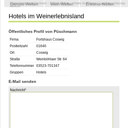
Weinerlebnisland Sachsen
::
Schlaf-Welten
::
Hotels im Elbland
::
Landhaus Nassau
Genuss-Welten
Wein-Welten
Erlebnis-Welten
Meißen
Hotels im Weinerlebnisland
Kontakt
Öffentliches Profil von Püschmann
Firma
Fortshaus Coswig
Postleitzahl
01640
Ort
Coswig
Straße
Weinböhlaer Str. 64
Telefonnummer
03523-701347
Gruppen
Hotels
E-Mail senden
Pflichtfeld
Nachricht
*