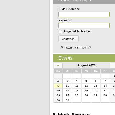
E-Mail-Adresse
Passwort
Angemeldet bleiben
Passwort vergessen?
Events
<
August 2026
nntag
ntag
enstag
ttwoch
nnerstag
eitag
So
Mo
Di
Mi
Do
Fr
S
2
3
4
5
6
7
9
10
11
12
13
14
1
16
17
18
19
20
21
2
23
24
25
26
27
28
2
30
31
Sie haben ihre Chance genutzt!