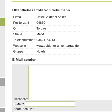
Öffentliches Profil von Schumann
Firma
Hotel Goldener Anker
Postleitzahl
04860
Ort
Torgau
Straße
Markt 6
Telefonnummer
03421-73213
Webseite
www.goldener-anker-torgau.de
Gruppen
Hotels
E-Mail senden
Pflichtfeld
Nachricht
*
Pflichtfeld
E-Mail:
*
Pflichtfeld
Was
Spam-Schutz:
*
ist