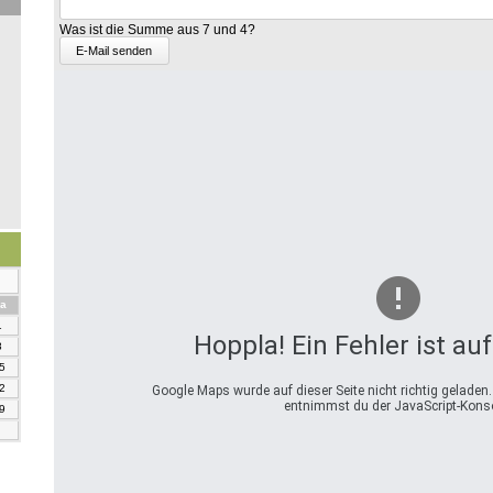
die
Was ist die Summe aus 7 und 4?
Summe
aus
8
und
1?
mstag
a
1
Hoppla! Ein Fehler ist au
8
5
2
Google Maps wurde auf dieser Seite nicht richtig geladen
entnimmst du der JavaScript-Konso
9