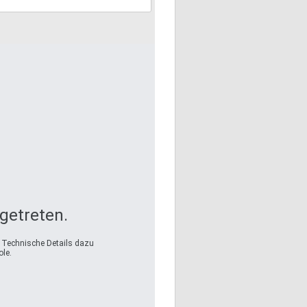
fgetreten.
. Technische Details dazu
le.