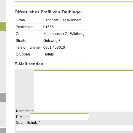
Öffentliches Profil von Taubinger
Firma
Landhotel Gut Wildberg
Postleitzahl
01665
Ort
Klipphausen Ot. Wildberg
Straße
Gutsweg 8
Telefonnummer
0351 453610
Gruppen
Hotels
E-Mail senden
Pflichtfeld
Nachricht
*
Pflichtfeld
E-Mail:
*
Pflichtfeld
Was
Spam-Schutz:
*
ist
die