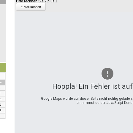
Bitte rechnen Sie 2 plus 1.
Summe
aus
2
und
6?
mstag
a
Hoppla! Ein Fehler ist au
1
8
Google Maps wurde auf dieser Seite nicht richtig geladen
5
entnimmst du der JavaScript-Konso
2
9