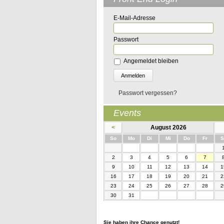
E-Mail-Adresse
Passwort
Angemeldet bleiben
Passwort vergessen?
Events
<
August 2026
nntag
ntag
enstag
ttwoch
nnerstag
eitag
So
Mo
Di
Mi
Do
Fr
S
2
3
4
5
6
7
9
10
11
12
13
14
1
16
17
18
19
20
21
2
23
24
25
26
27
28
2
30
31
Sie haben ihre Chance genutzt!