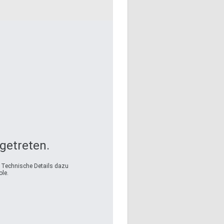
fgetreten.
. Technische Details dazu
le.