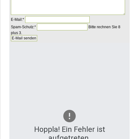
Pflichtfeld
E-Mail:
*
Pflichtfeld
Bitte
Spam-Schutz:
*
Bitte rechnen Sie 8
rechnen
plus 3.
Sie
1
plus
9.
Hoppla! Ein Fehler ist
aufgetreten.