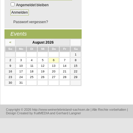
Angemeldet bleiben
Passwort vergessen?
Events
<
August 2026
nntag
ntag
enstag
ttwoch
nnerstag
eitag
mstag
So
Mo
Di
Mi
Do
Fr
Sa
1
2
3
4
5
6
7
8
9
10
11
12
13
14
15
16
17
18
19
20
21
22
23
24
25
26
27
28
29
30
31
Copyright © 2026 http://www.weinerlebnisland-sachsen.de | Alle Rechte vorbehalten |
Design Created by fruitMEDIA and Gerhard Langner