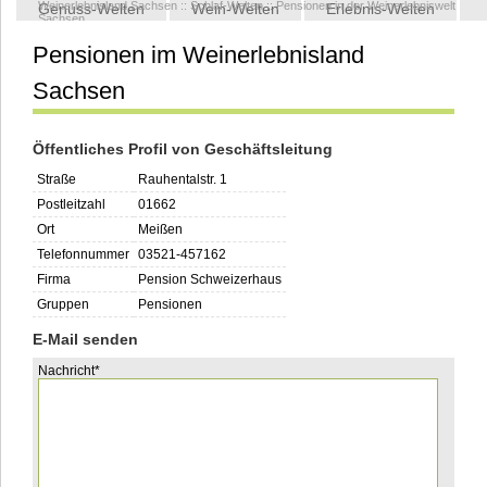
Weinerlebnisland Sachsen
::
Schlaf-Welten
::
Pensionen in der Weinerlebniswelt
Genuss-Welten
Wein-Welten
Erlebnis-Welten
Sachsen
Pensionen im Weinerlebnisland
Kontakt
Sachsen
Öffentliches Profil von Geschäftsleitung
Straße
Rauhentalstr. 1
Postleitzahl
01662
Ort
Meißen
Telefonnummer
03521-457162
Firma
Pension Schweizerhaus
Gruppen
Pensionen
E-Mail senden
Pflichtfeld
Nachricht
*